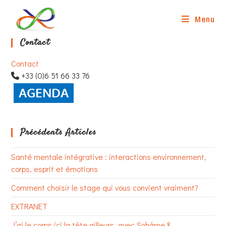
Skip
to
Menu
content
Contact
Contact
+33 (0)6 51 66 33 76
Précédents Articles
Santé mentale intégrative : interactions environnement,
corps, esprit et émotions
Comment choisir le stage qui vous convient vraiment?
EXTRANET
J’ai le corps ici la tête ailleurs, avec Sohâme &