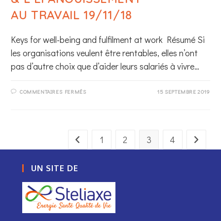
AU TRAVAIL 19/11/18
Keys for well-being and fulfilment at work Résumé Si
les organisations veulent être rentables, elles n’ont
pas d’autre choix que d’aider leurs salariés à vivre…
SUR
COMMENTAIRES FERMÉS
15 SEPTEMBRE 2019
DES
CLÉS
POUR
LE BIEN-
ÊTRE
& L’ÉPANOUISSEMENT
AU TRAVAIL 19/11/18
1
2
3
4
Go to the previous page
Aller à l
UN SITE DE