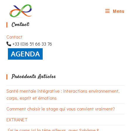
Skip
to
Menu
content
Contact
Contact
+33 (0)6 51 66 33 76
Précédents Articles
Santé mentale intégrative : interactions environnement,
corps, esprit et émotions
Comment choisir le stage qui vous convient vraiment?
EXTRANET
J’ai le corps ici la tête ailleurs, avec Sohâme &