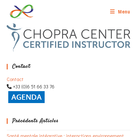
Skip
to
Menu
content
Contact
Contact
+33 (0)6 51 66 33 76
Précédents Articles
Santé mentale intégrative : interactions environnement,