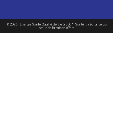
©
2026
. Energie Santé Qualité de Vie à 360° : Santé Intégrative au
cœur de la raison d'être