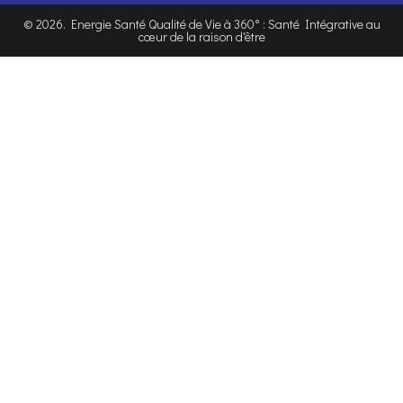
©
2026
. Energie Santé Qualité de Vie à 360° : Santé Intégrative au
cœur de la raison d'être