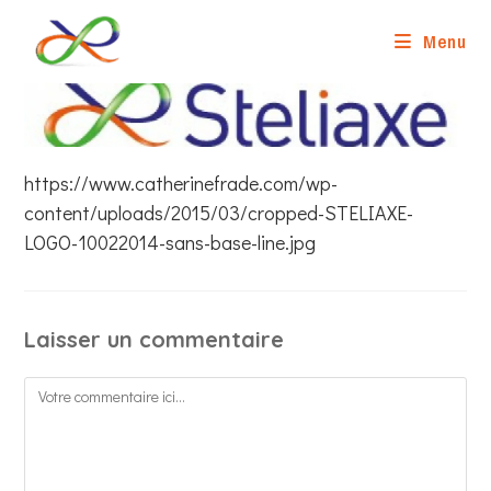
Skip
to
Menu
content
https://www.catherinefrade.com/wp-
content/uploads/2015/03/cropped-STELIAXE-
LOGO-10022014-sans-base-line.jpg
Laisser un commentaire
Comment