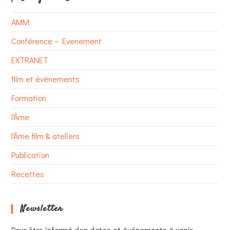
AMM
Conférence – Evenement
EXTRANET
film et événements
Formation
l'Âme
l'Âme film & ateliers
Publication
Recettes
Newsletter
Pour être informé des dates et événements à venir,