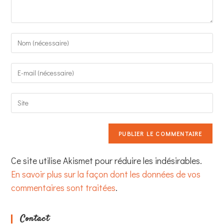
Enter
your
name
Enter
or
your
username
email
to
Saisir
address
comment
l’URL
to
de
comment
votre
site
(facultatif)
Ce site utilise Akismet pour réduire les indésirables.
En savoir plus sur la façon dont les données de vos
commentaires sont traitées
.
Contact