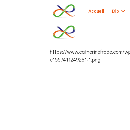
Skip
to
Accueil
Bio
content
https://www.catherinefrade.com/wp
e1557411249281-1.png