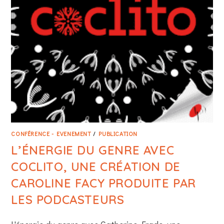
CONFÉRENCE - EVENEMENT
/
PUBLICATION
L’ÉNERGIE DU GENRE AVEC
COCLITO, UNE CRÉATION DE
CAROLINE FACY PRODUITE PAR
LES PODCASTEURS