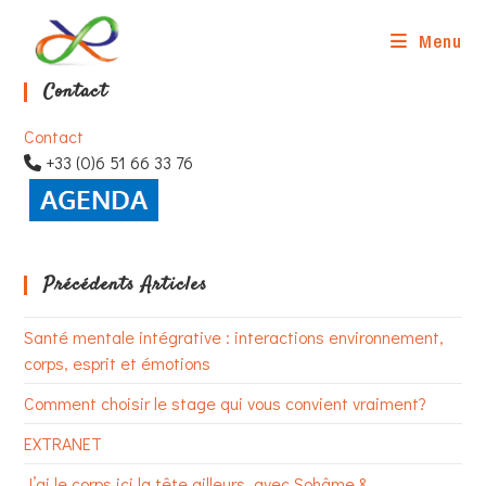
Skip
to
Menu
content
Contact
Contact
+33 (0)6 51 66 33 76
Précédents Articles
Santé mentale intégrative : interactions environnement,
corps, esprit et émotions
Comment choisir le stage qui vous convient vraiment?
EXTRANET
J’ai le corps ici la tête ailleurs, avec Sohâme &