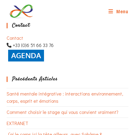
Skip
to
Menu
content
Contact
Contact
+33 (0)6 51 66 33 76
Précédents Articles
Santé mentale intégrative : interactions environnement,
corps, esprit et émotions
Comment choisir le stage qui vous convient vraiment?
EXTRANET
J’ai le corps ici la tête ailleurs, avec Sohâme &