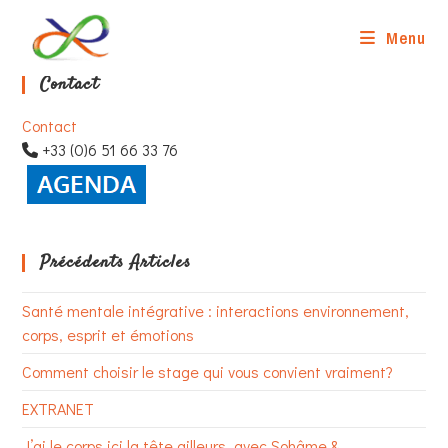
Skip
to
Menu
content
Contact
Contact
+33 (0)6 51 66 33 76
Précédents Articles
Santé mentale intégrative : interactions environnement,
corps, esprit et émotions
Comment choisir le stage qui vous convient vraiment?
EXTRANET
J’ai le corps ici la tête ailleurs, avec Sohâme &