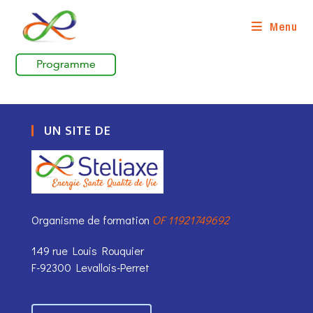
Skip
to
Menu
content
UN SITE DE
Organisme de formation
OF 11921749692
149 rue Louis Rouquier
F-92300 Levallois-Perret