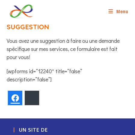
Skip
to
Menu
content
SUGGESTION
Vous avez une suggestion à faire ou une demande
spécifique sur mes services, ce formulaire est fait
pour vous!
[wpforms id=”12240″ title=”false”
description=”false”]
Facebook
Bluesky
UN SITE DE