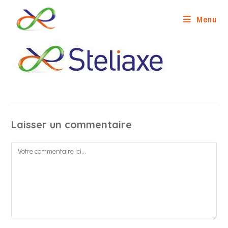
Skip
to
Menu
content
Laisser un commentaire
Comment