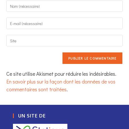
Enter
your
name
Enter
or
your
username
email
to
Saisir
address
comment
l’URL
to
de
comment
votre
site
(facultatif)
Ce site utilise Akismet pour réduire les indésirables.
En savoir plus sur la façon dont les données de vos
commentaires sont traitées
.
UN SITE DE