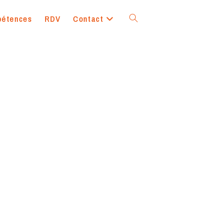
pétences
RDV
Contact
Toggle
website
search