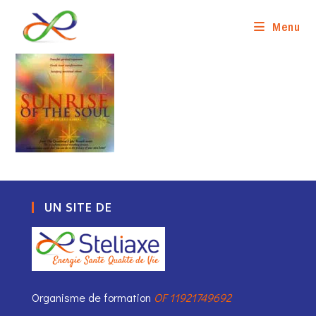
Skip
to
Menu
content
UN SITE DE
Organisme de formation
OF 11921749692